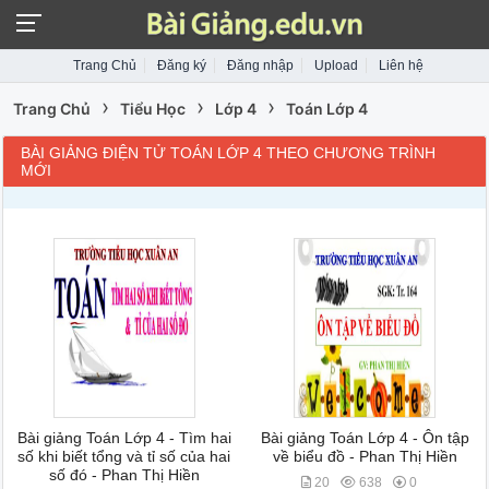
Trang Chủ
Đăng ký
Đăng nhập
Upload
Liên hệ
›
›
›
Trang Chủ
Tiểu Học
Lớp 4
Toán Lớp 4
BÀI GIẢNG ĐIỆN TỬ TOÁN LỚP 4 THEO CHƯƠNG TRÌNH
MỚI
Bài giảng Toán Lớp 4 - Tìm hai
Bài giảng Toán Lớp 4 - Ôn tập
số khi biết tổng và tỉ số của hai
về biểu đồ - Phan Thị Hiền
số đó - Phan Thị Hiền
20
638
0