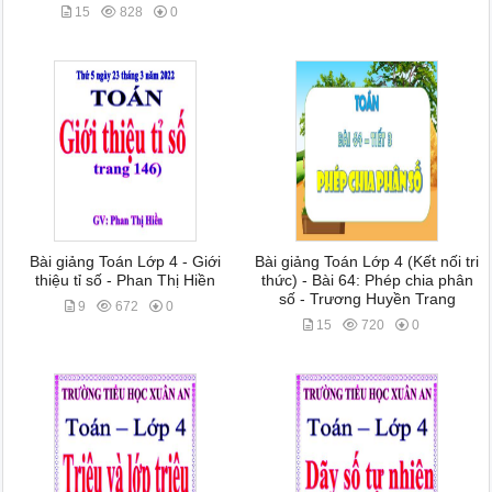
15
828
0
Bài giảng Toán Lớp 4 - Giới
Bài giảng Toán Lớp 4 (Kết nối tri
thiệu tỉ số - Phan Thị Hiền
thức) - Bài 64: Phép chia phân
số - Trương Huyền Trang
9
672
0
15
720
0