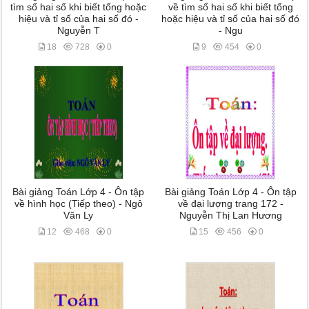
tìm số hai số khi biết tổng hoặc
về tìm số hai số khi biết tổng
hiệu và tỉ số của hai số đó -
hoặc hiệu và tỉ số của hai số đó
Nguyễn T
- Ngu
18
728
0
9
454
0
Bài giảng Toán Lớp 4 - Ôn tập
Bài giảng Toán Lớp 4 - Ôn tập
về hình học (Tiếp theo) - Ngô
về đại lượng trang 172 -
Văn Ly
Nguyễn Thị Lan Hương
12
468
0
15
456
0