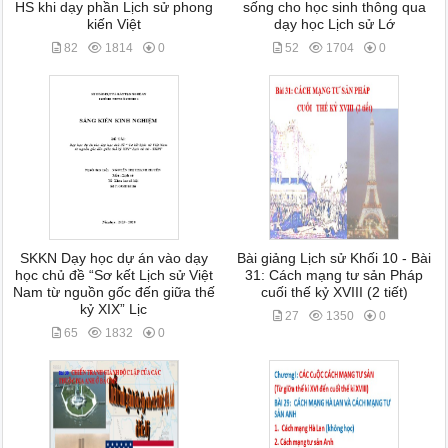
HS khi dạy phần Lịch sử phong
sống cho học sinh thông qua
kiến Việt
dạy học Lịch sử Lớ
82
1814
0
52
1704
0
SKKN Dạy học dự án vào dạy
Bài giảng Lịch sử Khối 10 - Bài
học chủ đề “Sơ kết Lịch sử Việt
31: Cách mạng tư sản Pháp
Nam từ nguồn gốc đến giữa thế
cuối thế kỷ XVIII (2 tiết)
kỷ XIX” Lịc
27
1350
0
65
1832
0