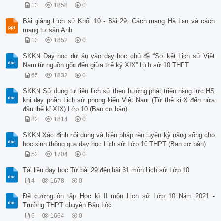
13
1858
0
Bài giảng Lịch sử Khối 10 - Bài 29: Cách mạng Hà Lan và cách
mạng tư sản Anh
13
1852
0
SKKN Dạy học dự án vào dạy học chủ đề “Sơ kết Lịch sử Việt
Nam từ nguồn gốc đến giữa thế kỷ XIX” Lịch sử 10 THPT
65
1832
0
SKKN Sử dụng tư liệu lịch sử theo hướng phát triển năng lực HS
khi dạy phần Lịch sử phong kiến Việt Nam (Từ thế kỉ X đến nửa
đầu thế kỉ XIX) Lớp 10 (Ban cơ bản)
82
1814
0
SKKN Xác định nội dung và biện pháp rèn luyện kỹ năng sống cho
học sinh thông qua dạy học Lịch sử Lớp 10 THPT (Ban cơ bản)
52
1704
0
Tài liệu dạy học Từ bài 29 đến bài 31 môn Lịch sử Lớp 10
4
1678
0
Đề cương ôn tập Học kì II môn Lịch sử Lớp 10 Năm 2021 -
Trường THPT chuyên Bảo Lộc
6
1664
0