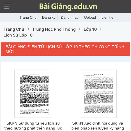
Trang Chủ
Đăng ký
Đăng nhập
Upload
Liên hệ
›
›
›
Trang Chủ
Trung Học Phổ Thông
Lớp 10
Lịch Sử Lớp 10
BÀI GIẢNG ĐIỆN TỬ LỊCH SỬ LỚP 10 THEO CHƯƠNG TRÌNH
MỚI
SKKN Sử dụng tư liệu lịch sử
SKKN Xác định nội dung và
theo hướng phát triển năng lực
biện pháp rèn luyện kỹ năng