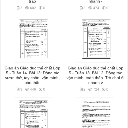
trao
nhanh -
3
602
0
3
474
0
Giáo án Giáo dục thể chất Lớp
Giáo án Giáo dục thể chất Lớp
5 - Tuần 14. Bài 13: Động tác
5 - Tuần 13. Bài 12: Động tác
vươn thở, tay chân, vặn mình,
vặn mình, toàn thân. Trò chơi Ai
toàn thân.
nhanh v
3
446
0
2
724
0