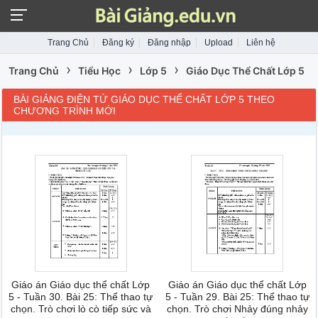
Trang Chủ
Đăng ký
Đăng nhập
Upload
Liên hệ
›
›
›
Trang Chủ
Tiểu Học
Lớp 5
Giáo Dục Thể Chất Lớp 5
BÀI GIẢNG ĐIỆN TỬ GIÁO DỤC THỂ CHẤT LỚP 5 THEO
CHƯƠNG TRÌNH MỚI
Giáo án Giáo dục thể chất Lớp
Giáo án Giáo dục thể chất Lớp
5 - Tuần 30. Bài 25: Thể thao tự
5 - Tuần 29. Bài 25: Thể thao tự
chọn. Trò chơi lò cò tiếp sức và
chọn. Trò chơi Nhảy đúng nhảy