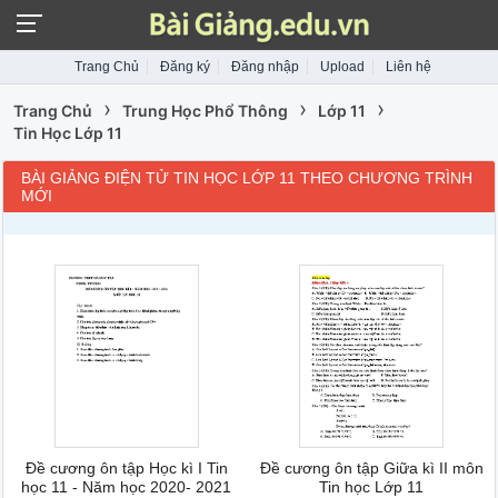
Trang Chủ
Đăng ký
Đăng nhập
Upload
Liên hệ
›
›
›
Trang Chủ
Trung Học Phổ Thông
Lớp 11
Tin Học Lớp 11
BÀI GIẢNG ĐIỆN TỬ TIN HỌC LỚP 11 THEO CHƯƠNG TRÌNH
MỚI
Đề cương ôn tập Học kì I Tin
Đề cương ôn tập Giữa kì II môn
học 11 - Năm học 2020- 2021
Tin học Lớp 11