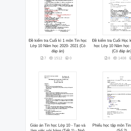
Đề kiểm tra Cuối kì 1 môn Tin học
Đề kiểm tra Cuối Học k
Lớp 10 Năm học 2020- 2021 (Có
học Lớp 10 Năm học 
đáp án)
(Có đáp án
7
1512
0
8
1408
Giáo án Tin học Lớp 10 - Tạo và
Phiếu học tập môn Tin
làm việc với bảng (Tiết 1) - Ngô
(Số 2)