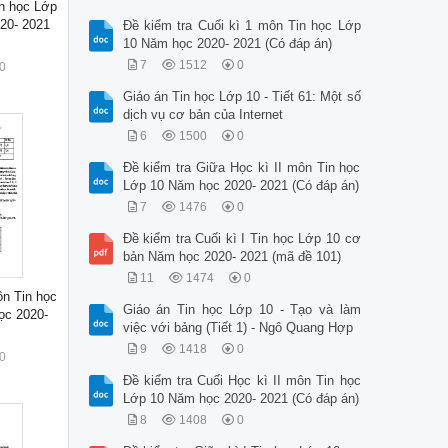
in học Lớp
20- 2021
Đề kiểm tra Cuối kì 1 môn Tin học Lớp
10 Năm học 2020- 2021 (Có đáp án)
7
1512
0
0
Giáo án Tin học Lớp 10 - Tiết 61: Một số
dịch vụ cơ bản của Internet
6
1500
0
Đề kiểm tra Giữa Học kì II môn Tin học
Lớp 10 Năm học 2020- 2021 (Có đáp án)
7
1476
0
Đề kiểm tra Cuối kì I Tin học Lớp 10 cơ
bản Năm học 2020- 2021 (mã đề 101)
11
1474
0
ôn Tin học
Giáo án Tin học Lớp 10 - Tạo và làm
ọc 2020-
việc với bảng (Tiết 1) - Ngô Quang Hợp
9
1418
0
0
Đề kiểm tra Cuối Học kì II môn Tin học
Lớp 10 Năm học 2020- 2021 (Có đáp án)
8
1408
0