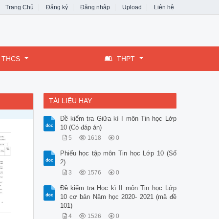
Trang Chủ
Đăng ký
Đăng nhập
Upload
Liên hệ
THCS
THPT
TÀI LIỆU HAY
Đề kiểm tra Giữa kì I môn Tin học Lớp
10 (Có đáp án)
5
1618
0
Phiếu học tập môn Tin học Lớp 10 (Số
2)
3
1576
0
Đề kiểm tra Học kì II môn Tin học Lớp
10 cơ bản Năm học 2020- 2021 (mã đề
101)
4
1526
0