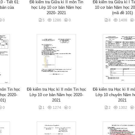
0 - Tiết 61:
Đề kiểm tra Giữa kì II môn Tin
Đề kiểm tra Giữa kì I T
 bản của
học Lớp 10 cơ bản Năm học
10 cơ bản Năm học 20
2020- 2021
(mã đề 101)
0
5
1286
0
8
1408
 môn Tin học
Đề kiểm tra Học kì II môn Tin học
Đề kiểm tra Học kì II m
học 2020-
Lớp 10 cơ bản Năm học 2020-
Lớp 10 chuyên Năm h
01)
2021
2021
0
1
1274
0
2
1302