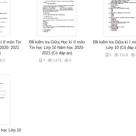
ì II môn Tin
Đề kiểm tra Giữa Học kì II môn
Đề kiểm tra Giữa kì I m
2020- 2021
Tin học Lớp 10 Năm học 2020-
Lớp 10 (Có đáp 
)
2021 (Có đáp án)
5
1618
0
7
1476
0
 học Lớp 10