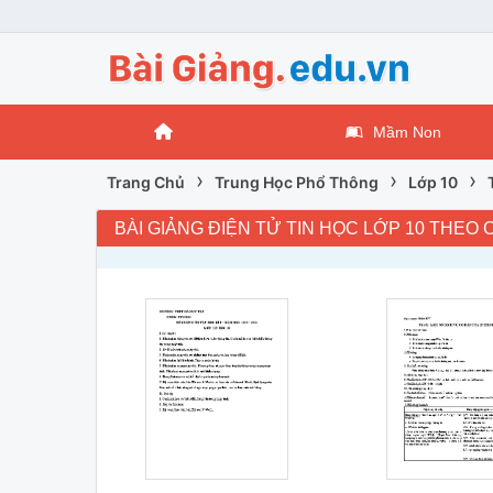
Mầm Non
›
›
›
Trang Chủ
Trung Học Phổ Thông
Lớp 10
BÀI GIẢNG ĐIỆN TỬ TIN HỌC LỚP 10 THEO