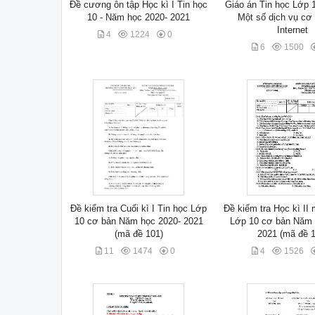
Đề cương ôn tập Học kì I Tin học
Giáo án Tin học Lớp 1
10 - Năm học 2020- 2021
Một số dịch vụ cơ
Internet
4
1224
0
6
1500
Đề kiểm tra Cuối kì I Tin học Lớp
Đề kiểm tra Học kì II
10 cơ bản Năm học 2020- 2021
Lớp 10 cơ bản Năm 
(mã đề 101)
2021 (mã đề 1
11
1474
0
4
1526