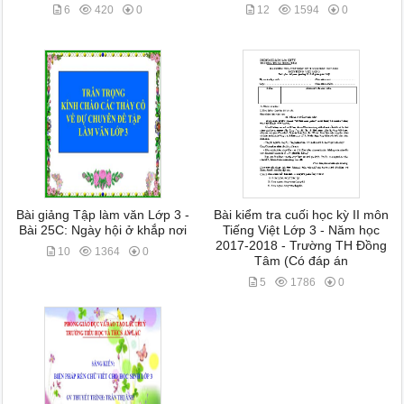
6
420
0
12
1594
0
Bài giảng Tập làm văn Lớp 3 -
Bài kiểm tra cuối học kỳ II môn
Bài 25C: Ngày hội ở khắp nơi
Tiếng Việt Lớp 3 - Năm học
2017-2018 - Trường TH Đồng
10
1364
0
Tâm (Có đáp án
5
1786
0