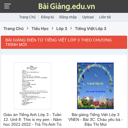
Trang Chủ
Đăng ký
Đăng nhập
Upload
Liên hệ
›
›
›
Trang Chủ
Tiểu Học
Lớp 3
Tiếng Việt Lớp 3
BÀI GIẢNG ĐIỆN TỬ TIẾNG VIỆT LỚP 3 THEO CHƯƠNG
TRÌNH MỚI
Giáo án Tiếng Anh Lớp 3 - Tuần
Bài giảng Tiếng Việt Lớp 3
12. Unit 8: This is my pen - Năm
VNEN - Bài 3C: Cháu yêu bà -
học 2021-2022 - Trà Thị Anh Tú
Đậu Thị Mùi