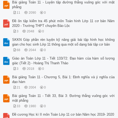
Bài giảng Toán 11 - Luyện tập đường thẳng vuông góc với mặt
phẳng
11
2090
0
Đề ôn tập kiểm tra 45 phút môn Toán hình Lớp 11 cơ bản Năm
2020 - Trường THPT chuyên Bảo Lộc
3
2048
0
SKKN Góp phần rèn luyện kỹ năng giải bài tập hình học không
gian cho học sinh Lớp 11 thông qua một số dạng bài tập cơ bản
68
2044
0
Giáo án Toán Lớp 11 - Tiết 133/72: Đạo hàm của hàm số lượng
giác (Tiết 2) - Hoàng Thị Thanh Thảo
3
2018
0
Bài giảng Toán 11 - Chương 5, Bài 1: Định nghĩa và ý nghĩa của
đạo hàm
21
2004
0
Bài giảng Toán 11 - Tiết 33, Bài 3: Đường thẳng vuông góc với
mặt phẳng
33
1980
0
Đề cương Học kì II môn Toán Lớp 11 cơ bản Năm học 2019- 2020