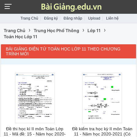
Trang Chủ
Đăng ký
Đăng nhập
Upload
Liên hệ
›
›
›
Trang Chủ
Trung Học Phổ Thông
Lớp 11
Toán Học Lớp 11
BÀI GIẢNG ĐIỆN TỬ TOÁN HỌC LỚP 11 THEO CHƯƠNG
TRÌNH MỚI
Đề thi học kì II môn Toán Lớp
Đề kiểm tra học kỳ II môn Toán
11 - Mã đề: 15 - Năm học 2020-
11 - Năm học 2020-2021 (Có