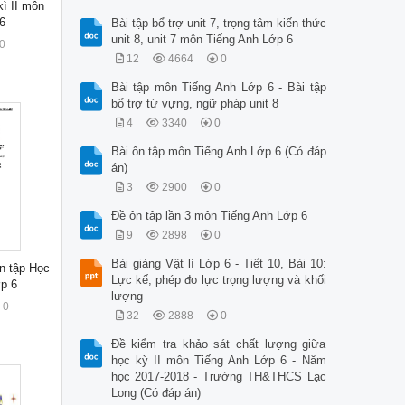
ì II môn
6
Bài tập bổ trợ unit 7, trọng tâm kiến thức
unit 8, unit 7 môn Tiếng Anh Lớp 6
0
12
4664
0
Bài tập môn Tiếng Anh Lớp 6 - Bài tập
bổ trợ từ vựng, ngữ pháp unit 8
4
3340
0
Bài ôn tập môn Tiếng Anh Lớp 6 (Có đáp
án)
3
2900
0
Đề ôn tập lần 3 môn Tiếng Anh Lớp 6
9
2898
0
Bài giảng Vật lí Lớp 6 - Tiết 10, Bài 10:
n tập Học
Lực kế, phép đo lực trọng lượng và khối
ớp 6
lượng
0
32
2888
0
Đề kiểm tra khảo sát chất lượng giữa
học kỳ II môn Tiếng Anh Lớp 6 - Năm
học 2017-2018 - Trường TH&THCS Lạc
Long (Có đáp án)