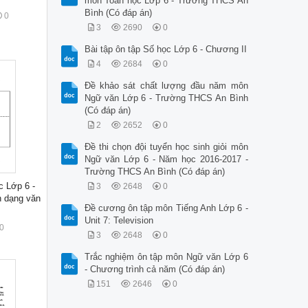
môn Toán học Lớp 6 - Trường THCS An
Bình (Có đáp án)
0
3
2690
0
Bài tập ôn tập Số học Lớp 6 - Chương II
4
2684
0
Đề khảo sát chất lượng đầu năm môn
Ngữ văn Lớp 6 - Trường THCS An Bình
(Có đáp án)
2
2652
0
Đề thi chọn đội tuyển học sinh giỏi môn
Ngữ văn Lớp 6 - Năm học 2016-2017 -
Trường THCS An Bình (Có đáp án)
c Lớp 6 -
3
2648
0
h dạng văn
Đề cương ôn tập môn Tiếng Anh Lớp 6 -
Unit 7: Television
0
3
2648
0
Trắc nghiệm ôn tập môn Ngữ văn Lớp 6
- Chương trình cả năm (Có đáp án)
151
2646
0