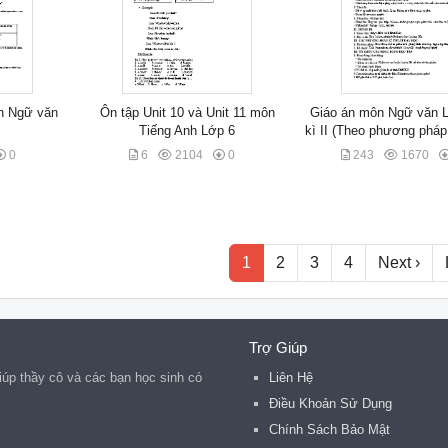
n Ngữ văn
Ôn tập Unit 10 và Unit 11 môn
Giáo án môn Ngữ văn 
Tiếng Anh Lớp 6
kì II (Theo phương pháp
0
6
2104
0
243
1670
1
2
3
4
Next ›
Trợ Giúp
iúp thầy cô và các bạn học sinh có
Liên Hệ
Điều Khoản Sử Dụng
Chính Sách Bảo Mật