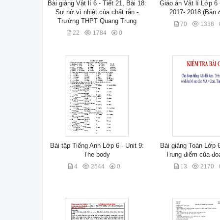
Bài giảng Vật lí 6 - Tiết 21, Bài 18:
Giáo án Vật lí Lớp 6
Sự nở vì nhiệt của chất rắn -
2017- 2018 (Bản 
Trường THPT Quang Trung
70
1338
22
1784
0
Bài tập Tiếng Anh Lớp 6 - Unit 9:
Bài giảng Toán Lớp 6
The body
Trung điểm của đo
4
2544
0
13
2170