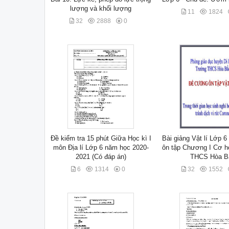
lượng và khối lượng
11
1824
32
2888
0
Đề kiểm tra 15 phút Giữa Học kì I
Bài giảng Vật lí Lớp 
môn Địa lí Lớp 6 năm học 2020-
ôn tập Chương I Cơ h
2021 (Có đáp án)
THCS Hòa B
6
1314
0
32
1552