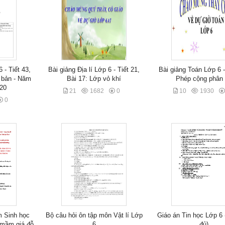
 - Tiết 43,
Bài giảng Địa lí Lớp 6 - Tiết 21,
Bài giảng Toán Lớp 6 -
 bản - Năm
Bài 17: Lớp vỏ khí
Phép cộng phân
020
21
1682
0
10
1930
0
m Sinh học
Bộ câu hỏi ôn tập môn Vật lí Lớp
Giáo án Tin học Lớp 6
 mầm giá đỗ
6
đủ)