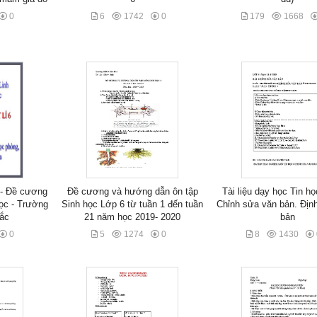
0
6
1742
0
179
1668
6 - Đề cương
Đề cương và hướng dẫn ôn tập
Tài liệu dạy học Tin họ
ọc - Trường
Sinh học Lớp 6 từ tuần 1 đến tuần
Chỉnh sửa văn bản. Địn
ắc
21 năm học 2019- 2020
bản
0
5
1274
0
8
1430