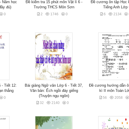
 - Năm học
Đề kiểm tra 15 phút môn Vật lí 6 -
Đề cương ôn tập Học k
đầy đủ)
Trường THCS Môn Sơn
Tiếng Anh Lớp 
0
2
1746
0
6
2134
 - Tiết 12:
Bài giảng Ngữ văn Lớp 6 - Tiết 37,
Đề cương hướng dẫn ô
ạn thẳng
Văn bản: Ếch ngồi đáy giếng
kì II môn Toán L
(Truyện ngụ ngôn)
0
56
2058
32
2140
0