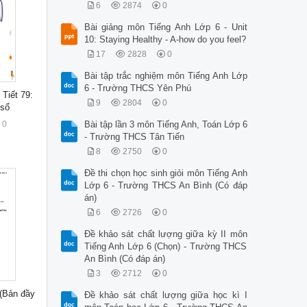
6
2874
0
Bài giảng môn Tiếng Anh Lớp 6 - Unit
10: Staying Healthy - A-how do you feel?
17
2828
0
Bài tập trắc nghiệm môn Tiếng Anh Lớp
6 - Trường THCS Yên Phú
 Tiết 79:
9
2804
0
 số
0
Bài tập lần 3 môn Tiếng Anh, Toán Lớp 6
- Trường THCS Tân Tiến
8
2750
0
Đề thi chọn học sinh giỏi môn Tiếng Anh
Lớp 6 - Trường THCS An Bình (Có đáp
án)
6
2726
0
Đề khảo sát chất lượng giữa kỳ II môn
Tiếng Anh Lớp 6 (Chọn) - Trường THCS
An Bình (Có đáp án)
3
2712
0
 (Bản đầy
Đề khảo sát chất lượng giữa học kì I