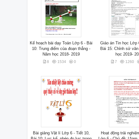
Kế hoạch bài dạy Toán Lớp 6 - Bài
Giáo án Tin học Lớp 6
10: Trung điểm của đoạn thẳng -
Bài 15: Chỉnh sử văn
Năm học 2018- 2019
học 2019- 2
8
1534
0
7
1260
Bài giảng Vật lí Lớp 6 - Tiết 10,
Hoạt động trải nghiệ
Bài 10: Lực kế, phép đo lực trọng
Lớp 6 - Chủ đề: Ươm