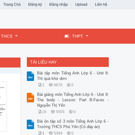
Trang Chủ
Đăng ký
Đăng nhập
Upload
Liên hệ
THCS
THPT
TÀI LIỆU HAY
Bài tập môn Tiếng Anh Lớp 6 - Unit 8:
Thì quá khứ đơn
2
6670
0
Bài giảng môn Tiếng Anh Lớp 6 - Unit 9:
The body - Lesson: Part B-Faces -
Nguyễn Thị Yến
16
5555
0
Bài ôn tập số 3 môn Tiếng Anh Lớp 6 -
Trường THCS Phú Yên (Có đáp án)
4
5394
0