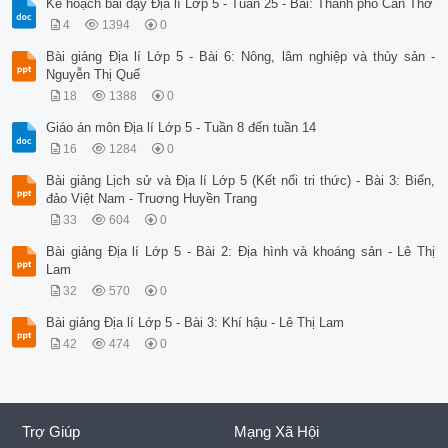
Kế hoạch bài dạy Địa lí Lớp 5 - Tuần 25 - Bài: Thành phố Cần Thơ
4
1394
0
Bài giảng Địa lí Lớp 5 - Bài 6: Nông, lâm nghiệp và thủy sản -
Nguyễn Thị Quế
18
1388
0
Giáo án môn Địa lí Lớp 5 - Tuần 8 đến tuần 14
16
1284
0
Bài giảng Lịch sử và Địa lí Lớp 5 (Kết nối tri thức) - Bài 3: Biển,
đảo Việt Nam - Truơng Huyền Trang
33
604
0
Bài giảng Địa lí Lớp 5 - Bài 2: Địa hình và khoáng sản - Lê Thị
Lam
32
570
0
Bài giảng Địa lí Lớp 5 - Bài 3: Khí hậu - Lê Thị Lam
42
474
0
Trợ Giúp
Mạng Xã Hội