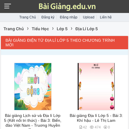
Trang Chủ
Đăng ký
Đăng nhập
Upload
Liên hệ
›
›
›
Trang Chủ
Tiểu Học
Lớp 5
Địa Lí Lớp 5
BÀI GIẢNG ĐIỆN TỬ ĐỊA LÍ LỚP 5 THEO CHƯƠNG TRÌNH
MỚI
Bài giảng Lịch sử và Địa lí Lớp
Bài giảng Địa lí Lớp 5 - Bài 3:
5 (Kết nối tri thức) - Bài 3: Biển,
Khí hậu - Lê Thị Lam
đảo Việt Nam - Truơng Huyền
42
474
0