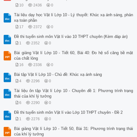
10
2436
0
Tài liệu dạy học Vật lí Lớp 10 - Lý thuyết: Khúc xạ ánh sáng, phản
xạ toàn phần
17
2372
0
Đề thi tuyển sinh môn Vật lí vào 10 THPT chuyên (Kèm đáp án)
1
2352
0
Bài giảng Vật lí Lớp 10 - Tiết 60, Bài 40: Đo hệ số căng bề mặt
của chất lỏng
16
2336
0
Bài tập Vật lí Lớp 10 - Chủ đề: Khúc xạ ánh sáng
4
2296
0
Tài liệu ôn tập Vật lí Lớp 10 - Chuyên đề 1: Phương trình trạng
thái của khí lý tưởng
6
2290
0
Đề thi tuyển sinh môn Vật lí vào Lớp 10 THPT chuyên - Đề 2
1
2276
0
Bài giảng Vật lí Lớp 10 - Tiết 50, Bài 31: Phương trình trạng thái
của khí lý tưởng