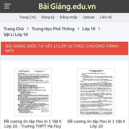
Trang Chủ
Đăng ký
Đăng nhập
Upload
Liên hệ
›
›
›
Trang Chủ
Trung Học Phổ Thông
Lớp 10
Vật Lí Lớp 10
BÀI GIẢNG ĐIỆN TỬ VẬT LÍ LỚP 10 THEO CHƯƠNG TRÌNH
MỚI
Đề cương ôn tập Học kì 1 Vật lí
Đề cương ôn tập Học kì 1 Vật lí
Lớp 10 - Trường THPT Hà Huy
Lớp 10