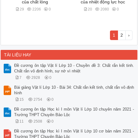
của chất lỏng
của nhiệt động lực học
29
2206
0
20
2080
0
1
2
›
TÀI LIỆU HAY
Đề cương ôn tập Vật lí Lớp 10 - Chuyền đề 3: Chất rắn kết tinh.
Chất rắn vô định hình, sự nở vì nhiệt
7
2928
0
Bài giảng Vật lí Lớp 10 - Bài 34: Chất rắn kết tinh, chất rắn vô định
hình
15
2754
0
Đề cương ôn tập Học kì I môn Vật lí Lớp 10 chuyên năm 2021 -
Trường THPT Chuyên Bảo Lộc
11
2508
0
Đề cương ôn tập Học kì I môn Vật lí Lớp 10 cơ bản năm 2021 -
Trường THPT Chuyên Bảo Lộc