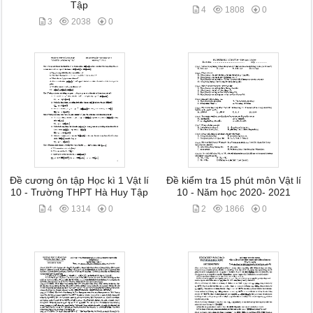
Tập
4
1808
0
3
2038
0
Đề cương ôn tập Học kì 1 Vật lí
Đề kiểm tra 15 phút môn Vật lí
10 - Trường THPT Hà Huy Tập
10 - Năm học 2020- 2021
4
1314
0
2
1866
0