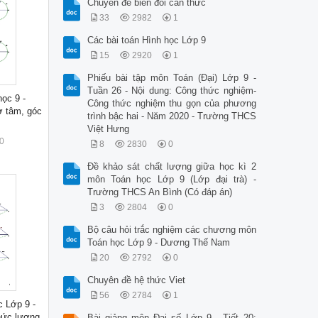
Chuyên đề biến đổi căn thức
33
2982
1
Các bài toán Hình học Lớp 9
15
2920
1
Phiếu bài tập môn Toán (Đại) Lớp 9 -
Tuần 26 - Nội dung: Công thức nghiệm-
học 9 -
Công thức nghiệm thu gọn của phương
ở tâm, góc
trình bậc hai - Năm 2020 - Trường THCS
Việt Hưng
0
8
2830
0
Đề khảo sát chất lượng giữa học kì 2
môn Toán học Lớp 9 (Lớp đại trà) -
Trường THCS An Bình (Có đáp án)
3
2804
0
Bộ câu hỏi trắc nghiệm các chương môn
Toán học Lớp 9 - Dương Thế Nam
20
2792
0
Chuyên đề hệ thức Viet
56
2784
1
c Lớp 9 -
hức lượng
Bài giảng môn Đại số Lớp 9 - Tiết 20: