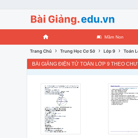
Mầm Non
›
›
›
Trang Chủ
Trung Học Cơ Sở
Lớp 9
Toán L
BÀI GIẢNG ĐIỆN TỬ TOÁN LỚP 9 THEO CH