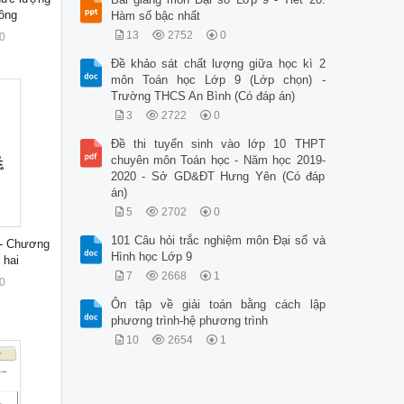
uông
Hàm số bậc nhất
13
2752
0
0
Đề khảo sát chất lượng giữa học kì 2
môn Toán học Lớp 9 (Lớp chọn) -
Trường THCS An Bình (Có đáp án)
3
2722
0
Đề thi tuyển sinh vào lớp 10 THPT
chuyên môn Toán học - Năm học 2019-
2020 - Sở GD&ĐT Hưng Yên (Có đáp
án)
5
2702
0
101 Câu hỏi trắc nghiệm môn Đại số và
9 - Chương
Hình học Lớp 9
 hai
7
2668
1
0
Ôn tập về giải toán bằng cách lập
phương trình-hệ phương trình
10
2654
1