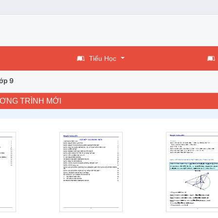
Tiểu Học
ớp 9
ƯƠNG TRÌNH MỚI