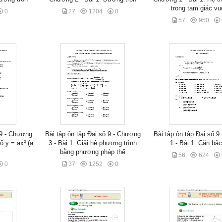
trong tam giác v
0
27
1204
0
57
950
 9 - Chương
Bài tập ôn tập Đại số 9 - Chương
Bài tập ôn tập Đại số 
ố y = ax² (a
3 - Bài 1: Giải hệ phương trình
1 - Bài 1: Căn bậc
bằng phương pháp thế
56
624
0
37
1252
0