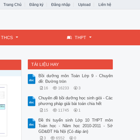
Trang Chủ
Đăng ký
Đăng nhập
Upload
Liên hệ
THCS
THPT
TÀI LIỆU HAY
Bồi dưỡng môn Toán Lớp 9 - Chuyên
đề: Đường tròn
16
16233
3
Chuyên đề bồi dưỡng học sinh giỏi - Các
phương pháp giải bài toán chia hết
15
11745
1
Đề thi tuyển sinh Lớp 10 THPT môn
Toán học - Năm học 2010-2011 - Sở
GD&ĐT Hà Nội (Có đáp án)
3
6552
0