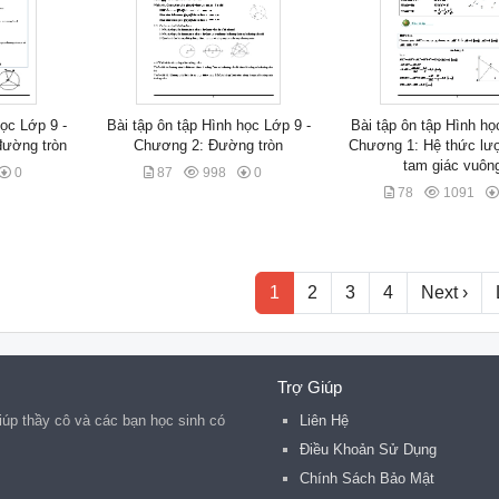
học Lớp 9 -
Bài tập ôn tập Hình học Lớp 9 -
Bài tập ôn tập Hình họ
đường tròn
Chương 2: Đường tròn
Chương 1: Hệ thức lượ
tam giác vuôn
0
87
998
0
78
1091
1
2
3
4
Next ›
Trợ Giúp
iúp thầy cô và các bạn học sinh có
Liên Hệ
Điều Khoản Sử Dụng
Chính Sách Bảo Mật