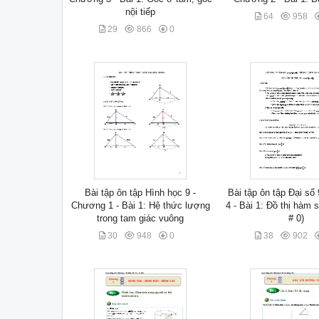
nội tiếp
64
958
29
866
0
Bài tập ôn tập Hình học 9 -
Bài tập ôn tập Đại số
Chương 1 - Bài 1: Hệ thức lượng
4 - Bài 1: Đồ thị hàm s
trong tam giác vuông
# 0)
30
948
0
38
902