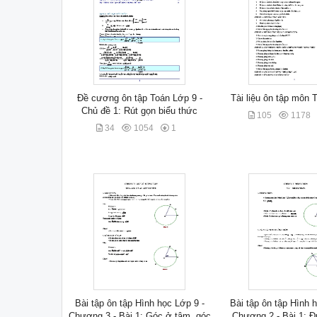
Đề cương ôn tập Toán Lớp 9 -
Tài liệu ôn tập môn 
Chủ đề 1: Rút gọn biểu thức
105
1178
34
1054
1
Bài tập ôn tập Hình học Lớp 9 -
Bài tập ôn tập Hình 
Chương 3 - Bài 1: Góc ở tâm, góc
Chương 2 - Bài 1: Đ