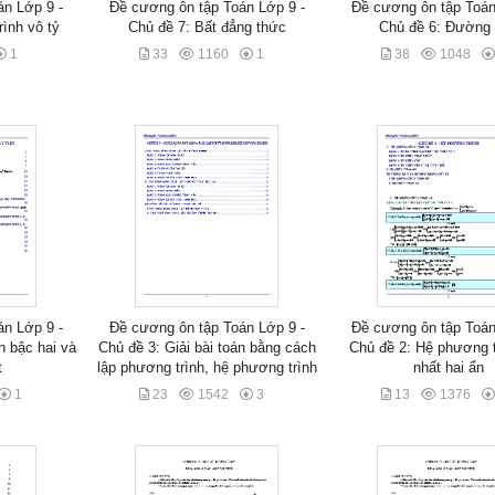
n Lớp 9 -
Đề cương ôn tập Toán Lớp 9 -
Đề cương ôn tập Toán
ình vô tỷ
Chủ đề 7: Bất đẳng thức
Chủ đề 6: Đường 
1
33
1160
1
38
1048
n Lớp 9 -
Đề cương ôn tập Toán Lớp 9 -
Đề cương ôn tập Toán
h bậc hai và
Chủ đề 3: Giải bài toán bằng cách
Chủ đề 2: Hệ phương t
t
lập phương trình, hệ phương trình
nhất hai ẩn
1
23
1542
3
13
1376