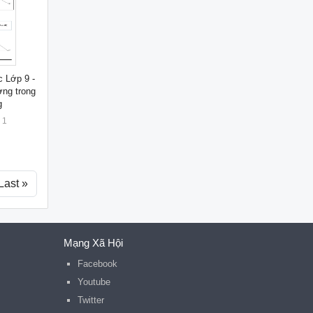
c Lớp 9 -
ng trong
g
1
Last »
Mạng Xã Hội
Facebook
Youtube
Twitter