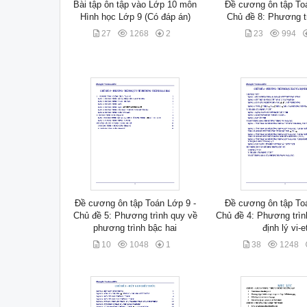
Bài tập ôn tập vào Lớp 10 môn
Đề cương ôn tập Toá
Hình học Lớp 9 (Có đáp án)
Chủ đề 8: Phương tr
27
1268
2
23
994
Đề cương ôn tập Toán Lớp 9 -
Đề cương ôn tập Toá
Chủ đề 5: Phương trình quy về
Chủ đề 4: Phương trìn
phương trình bậc hai
định lý vi-e
10
1048
1
38
1248