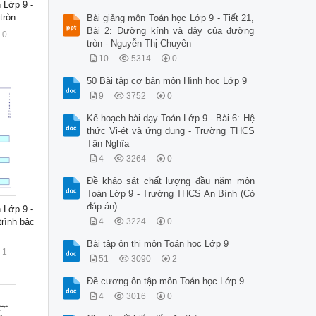
 Lớp 9 -
tròn
Bài giảng môn Toán học Lớp 9 - Tiết 21,
Bài 2: Đường kính và dây của đường
0
tròn - Nguyễn Thị Chuyên
10
5314
0
50 Bài tập cơ bản môn Hình học Lớp 9
9
3752
0
Kế hoạch bài dạy Toán Lớp 9 - Bài 6: Hệ
thức Vi-ét và ứng dụng - Trường THCS
Tân Nghĩa
4
3264
0
Đề khảo sát chất lượng đầu năm môn
Toán Lớp 9 - Trường THCS An Bình (Có
đáp án)
 Lớp 9 -
rình bậc
4
3224
0
Bài tập ôn thi môn Toán học Lớp 9
1
51
3090
2
Đề cương ôn tập môn Toán học Lớp 9
4
3016
0