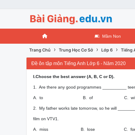
Mầm Non
›
›
›
Trang Chủ
Trung Học Cơ Sở
Lớp 6
Tiếng 
Đề ôn tập môn Tiếng Anh Lớp 6 - Năm 2020
I.Choose the best answer (A, B, C or D).
1. Are there any good programmes __________ teen
A. to B. of C. wit
2. My father works late tomorrow, so he will ________
film on VTV1.
A. miss B. lose C. for