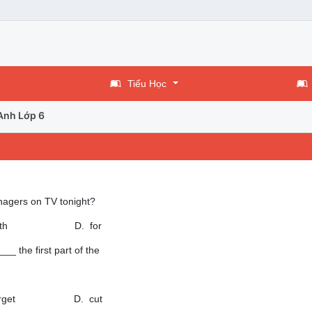
Tiểu Học
Anh Lớp 6
agers on TV tonight?
h D. for
__ the first part of the
get D. cut