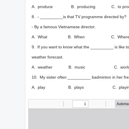
A. produce B. producing C. to pro
8. - __________is that TV programme directed by?
- By a famous Vietnamese director.
A. What B. When C. Wh
9. If you want to know what the __________ is like 
weather forecast.
A. weather B. music C. world 
10. My sister often __________ badminton in her fre
A. play B. plays C. playi