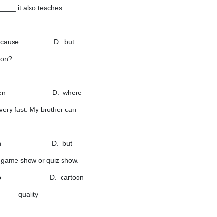
____ it also teaches
use D. but
 on?
en D. where
ery fast. My brother can
when D. but
a game show or quiz show.
tudio D. cartoon
_____ quality