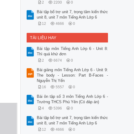
2
2200
0
Bài tập bổ trợ unit 7, trọng tâm kiến thức
unit 8, unit 7 môn Tiếng Anh Lớp 6
12
4666
0
TÀI LIỆU HAY
Bài tập môn Tiếng Anh Lớp 6 - Unit 8:
Thì quá khứ đơn
2
6674
0
Bài giảng môn Tiếng Anh Lớp 6 - Unit 9:
The body - Lesson: Part B-Faces -
Nguyễn Thị Yến
16
5557
0
Bài ôn tập số 3 môn Tiếng Anh Lớp 6 -
Trường THCS Phú Yên (Có đáp án)
4
5396
0
Bài tập bổ trợ unit 7, trọng tâm kiến thức
unit 8, unit 7 môn Tiếng Anh Lớp 6
12
4666
0