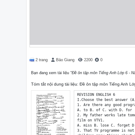
2 trang
Bảo Giang
2200
0
Bạn đang xem tài liệu
"Đề ôn tập môn Tiếng Anh Lớp 6 - 
Tóm tắt nội dung tài liệu: Đề ôn tập môn Tiếng Anh L
REVISION ENGLISH 6

I.Choose the best answer (A,
1. Are there any good progr
A. to B. of C. with D. for

2. My father works late tom
film on VTV1.

A. miss B. lose C. forget D.
3. That TV programme is not