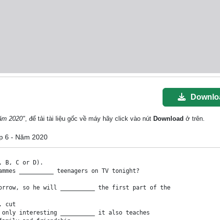
Downlo
Năm 2020"
, để tải tài liệu gốc về máy hãy click vào nút
Download
ở trên.
ớp 6 - Năm 2020
 B, C or D).

ammes __________ teenagers on TV tonight?

orrow, so he will __________ the first part of the 

 cut

 only interesting __________ it also teaches 
