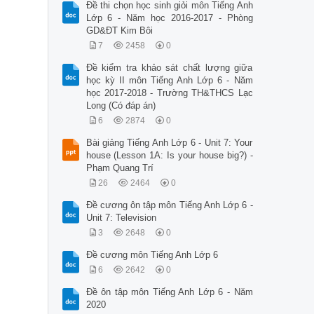
Đề thi chọn học sinh giỏi môn Tiếng Anh
Lớp 6 - Năm học 2016-2017 - Phòng
GD&ĐT Kim Bôi
7
2458
0
Đề kiểm tra khảo sát chất lượng giữa
học kỳ II môn Tiếng Anh Lớp 6 - Năm
học 2017-2018 - Trường TH&THCS Lạc
Long (Có đáp án)
6
2874
0
Bài giảng Tiếng Anh Lớp 6 - Unit 7: Your
house (Lesson 1A: Is your house big?) -
Phạm Quang Trí
26
2464
0
Đề cương ôn tập môn Tiếng Anh Lớp 6 -
Unit 7: Television
3
2648
0
Đề cương môn Tiếng Anh Lớp 6
6
2642
0
Đề ôn tập môn Tiếng Anh Lớp 6 - Năm
2020