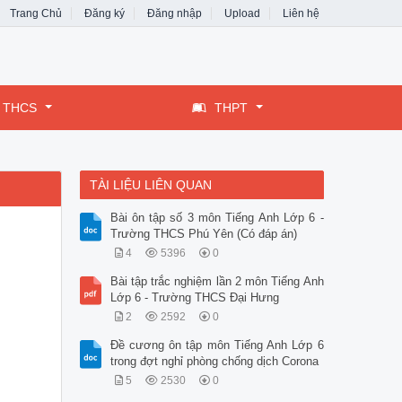
Trang Chủ
Đăng ký
Đăng nhập
Upload
Liên hệ
THCS
THPT
TÀI LIỆU LIÊN QUAN
Bài ôn tập số 3 môn Tiếng Anh Lớp 6 -
Trường THCS Phú Yên (Có đáp án)
4
5396
0
Bài tập trắc nghiệm lần 2 môn Tiếng Anh
Lớp 6 - Trường THCS Đại Hưng
2
2592
0
Đề cương ôn tập môn Tiếng Anh Lớp 6
trong đợt nghỉ phòng chống dịch Corona
5
2530
0