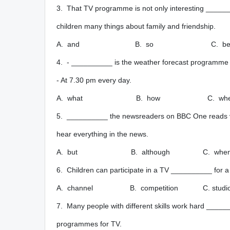
3. That TV programme is not only interesting ______
children many things about family and friendship.
A. and B. so C. beca
4. - __________ is the weather forecast programme
- At 7.30 pm every day.
A. what B. how C. wh
5. __________ the newsreaders on BBC One reads v
hear everything in the news.
A. but B. although C. 
6. Children can participate in a TV __________ for 
A. channel B. competition C. s
7. Many people with different skills work hard _____
programmes for TV.