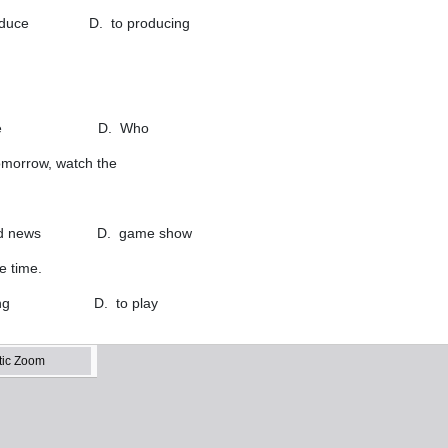
duce D. to producing
ere D. Who
tomorrow, watch the
news D. game show
e time.
ng D. to play