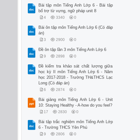
Bài tập môn Tiếng Anh Lớp 6 - Bài tập
bổ trợ từ vựng, ngữ pháp unit 8
4
3340
0
Bài ôn tập môn Tiếng Anh Lớp 6 (Có đáp
án)
3
2900
0
Đề ôn tập lần 3 môn Tiếng Anh Lớp 6
9
2898
0
Đề kiểm tra khảo sát chất lượng giữa
học kỳ II môn Tiếng Anh Lớp 6 - Năm
học 2017-2018 - Trường TH&THCS Lạc
Long (Có đáp án)
6
2874
0
Bài giảng môn Tiếng Anh Lớp 6 - Unit
10: Staying Healthy - A-how do you feel?
17
2830
0
Bài tập trắc nghiệm môn Tiếng Anh Lớp
6 - Trường THCS Yên Phú
9
2806
0