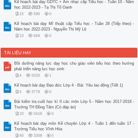
Kế hoạch bài dạy GDTC + Âm nhạc cấp Tiểu học - Tuần 10 - Năm
học 2022-2023 - Tạ Thị Tố Oanh
15
590
0
Kế hoạch bài dạy Mĩ thuật cấp Tiểu học - Tuần 28 (Tiếp theo) -
Năm học 2022-2023 - Nguyễn Thị Mỹ Lệ
10
668
0
TÀI LIỆU HAY
Bồi dưỡng năng lực dạy học cho giáo viên tiểu học theo hướng
phát triển năng lực học sinh
4
5535
1
Kế hoạch bài dạy Đạo đức Lớp 4 - Bài: Yêu lao động (Tiết 1)
4
3778
0
Bài kiểm tra cuối học kì II các môn Lớp 5 - Năm học 2017-2018 -
Trường TH Đồng Tâm (Có đáp án)
20
3418
0
Kế hoạch bài dạy môn Kể chuyện Lớp 4 - Tuần 1 đến tuần 17 -
Trường Tiểu học Vĩnh Hòa
40
3308
0