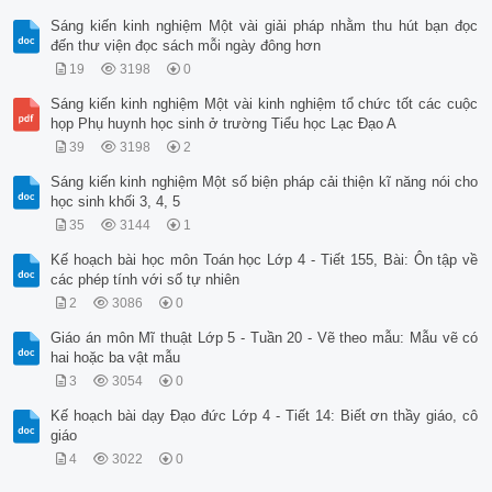
Sáng kiến kinh nghiệm Một vài giải pháp nhằm thu hút bạn đọc
đến thư viện đọc sách mỗi ngày đông hơn
19
3198
0
Sáng kiến kinh nghiệm Một vài kinh nghiệm tổ chức tốt các cuộc
họp Phụ huynh học sinh ở trường Tiểu học Lạc Đạo A
39
3198
2
Sáng kiến kinh nghiệm Một số biện pháp cải thiện kĩ năng nói cho
học sinh khối 3, 4, 5
35
3144
1
Kế hoạch bài học môn Toán học Lớp 4 - Tiết 155, Bài: Ôn tập về
các phép tính với số tự nhiên
2
3086
0
Giáo án môn Mĩ thuật Lớp 5 - Tuần 20 - Vẽ theo mẫu: Mẫu vẽ có
hai hoặc ba vật mẫu
3
3054
0
Kế hoạch bài dạy Đạo đức Lớp 4 - Tiết 14: Biết ơn thầy giáo, cô
giáo
4
3022
0