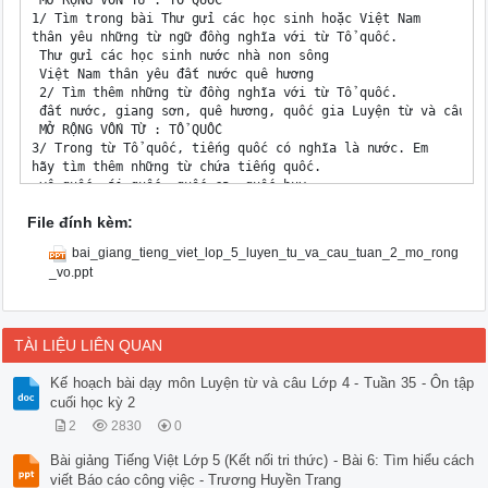
 MỞ RỘNG VỐN TỪ : TỔ QUỐC

1/ Tìm trong bài Thư gửi các học sinh hoặc Việt Nam 

thân yêu những từ ngữ đồng nghĩa với từ Tổ quốc.

 Thư gửi các học sinh nước nhà non sông

 Việt Nam thân yêu đất nước quê hương

 2/ Tìm thêm những từ đồng nghĩa với từ Tổ quốc.

 đất nước, giang sơn, quê hương, quốc gia Luyện từ và câu

 MỞ RỘNG VỐN TỪ : TỔ QUỐC

3/ Trong từ Tổ quốc, tiếng quốc có nghĩa là nước. Em 

hãy tìm thêm những từ chứa tiếng quốc.

 vệ quốc, ái quốc, quốc ca, quốc huy,

 quốc khánh, quốc phòng, quốc sử,

File đính kèm:
 quốc kì, quốc hiệu, quốc tế , quốc tế ca 

 quốc vương, quốc tịch, quốc tang Luyện từ và câu

bai_giang_tieng_viet_lop_5_luyen_tu_va_cau_tuan_2_mo_rong
 MỞ RỘNG VỐN TỪ : TỔ QUỐC

_vo.ppt
3/ Đặt câu với một trong những từ ngữ dưới đây :

 a/ Quê hương

 Quê hương tôi có cánh đồng rộng mênh mông.

 b/ Quê mẹ

TÀI LIỆU LIÊN QUAN
 Quảng Bình là quê mẹ của tôi.

 c/ Quê cha đất tổ

Kế hoạch bài dạy môn Luyện từ và câu Lớp 4 - Tuần 35 - Ôn tập
 Dù đi đâu xa tôi cũng nhớ về quê cha đất tổ.

cuối học kỳ 2
 d/ Nơi chôn rau cắt rốn

Bác Lâm chỉ muốn về sống nơi chôn rau cắt rốn của mình. Luyệ
2
2830
0
 MỞ RỘNG VỐN TỪ : TỔ QUỐC

Bài giảng Tiếng Việt Lớp 5 (Kết nối tri thức) - Bài 6: Tìm hiểu cách
 Chọn câu trả lời đúng

viết Báo cáo công việc - Trương Huyền Trang
TênLễ Quốc gọi chính khánh thức nước của Việt một Nam nước v