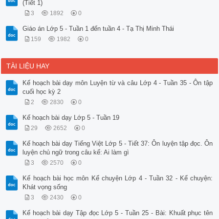
(Tiết 1)
3
1892
0
Giáo án Lớp 5 - Tuần 1 đến tuần 4 - Tạ Thị Minh Thái
159
1982
0
TÀI LIỆU HAY
Kế hoạch bài dạy môn Luyện từ và câu Lớp 4 - Tuần 35 - Ôn tập
cuối học kỳ 2
2
2830
0
Kế hoạch bài dạy Lớp 5 - Tuần 19
29
2652
0
Kế hoạch bài dạy Tiếng Việt Lớp 5 - Tiết 37: Ôn luyện tập đọc. Ôn
luyện chủ ngữ trong câu kể: Ai làm gì
3
2570
0
Kế hoạch bài học môn Kể chuyện Lớp 4 - Tuần 32 - Kể chuyện:
Khát vọng sống
3
2430
0
Kế hoạch bài dạy Tập đọc Lớp 5 - Tuần 25 - Bài: Khuất phục tên