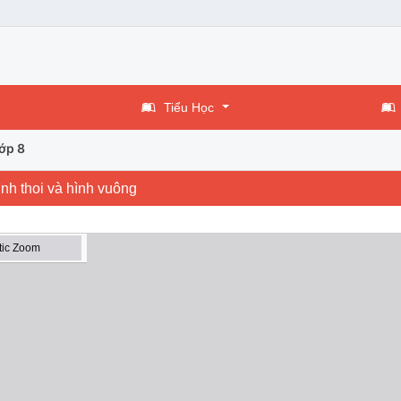
Tiểu Học
ớp 8
ình thoi và hình vuông