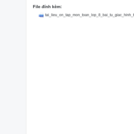
File đính kèm:
tai_lieu_on_tap_mon_toan_lop_8_bai_tu_giac_hinh_