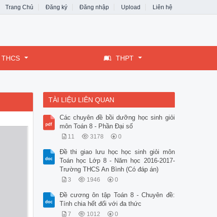
Trang Chủ
Đăng ký
Đăng nhập
Upload
Liên hệ
THCS
THPT
TÀI LIỆU LIÊN QUAN
Các chuyên đề bồi dưỡng học sinh giỏi
môn Toán 8 - Phần Đại số
11
3178
0
Đề thi giao lưu học học sinh giỏi môn
Toán học Lớp 8 - Năm học 2016-2017-
Trường THCS An Bình (Có đáp án)
3
1946
0
Đề cương ôn tập Toán 8 - Chuyên đề:
Tính chia hết đối với đa thức
7
1012
0