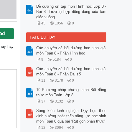
Đề cương ôn tập môn Hình học Lớp 8 -
Bài 8: Trường hợp đồng dạng của tam
giác vuông
45
1056
0
ad
TÀI LIỆU HAY
ề máy hãy
Các chuyên đề bồi dưỡng học sinh giỏi
môn Toán 8 - Phần Hình học
9
5184
0
Các chuyên đề bồi dưỡng học sinh giỏi
môn Toán 8 - Phần Đại số
11
3178
0
19 Phương pháp chứng minh Bất đẳng
thức môn Toán Lớp 8
37
3132
0
Sáng kiến kinh nghiệm Dạy học theo
định hướng phát triển năng lực học sinh
môn Toán 8 qua bài “Rút gọn phân thức”
12
3064
0