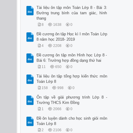
Tài liệu ôn tập môn Toán Lớp 8 - Bài 3:
Đường trung bình của tam giác, hình
thang
8
1638
0
Đề cương ôn tập Học kì I môn Toán Lớp
8 năm học 2018- 2019
4
2208
0
Đề cương ôn tập môn Hình học Lớp 8 -
Bài 6: Trường hợp đồng dạng thứ hai
11
650
0
Tài liệu ôn tập tổng hợp kiến thức môn
Toán Lớp 8
158
998
0
Ôn tập về giải phương trình Lớp 8 -
Trường THCS Kim Đồng
1
2066
0
Đề ôn luyện dành cho học sinh giỏi môn
Toán Lớp 8
2
2106
0